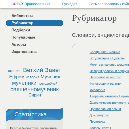
Рубрикатор
Библиотека
Рубрикатор
Подборки
Словари, энциклопед
Популярные
Авторы
Издательства
Священное Писание
Вступающим в Церковь
Молитвы, каноны, акафис
Ветхий Завет
акафист
История религий и вероуч
Мученик
Ефрем
история
Церковное искусство
мученики
преподобный
Философия и религия
священномученик
Филология
Сирин
Творения учителей Церкви
Духовно-нравственное чт
Православная семья
Статистика
Домоводство
Периодика
Атласы, карты
Всего в библиотеке документов: