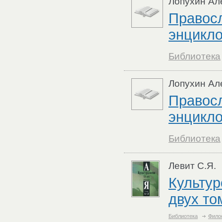
Лопухин Ал
Правос
энцикло
Библиотека
Лопухин Ал
Правос
энцикло
Библиотека
Левит С.Я.
Культур
двух то
Библиотека
Фило