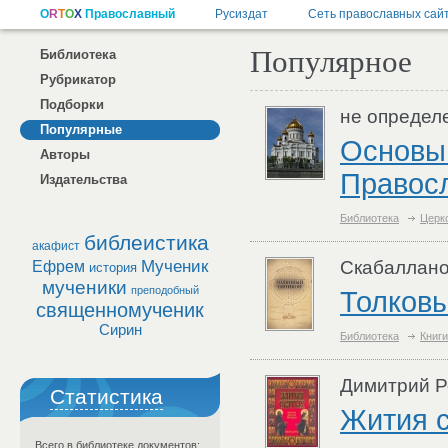
Популярное
Библиотека
Рубрикатор
Подборки
не определ
Популярные
Основы
Авторы
Правос
Издательства
Библиотека
Церк
библеистика
акафист
Мученик
Скабаллано
Ефрем
история
мученики
преподобный
Толковы
священномученик
Сирин
Библиотека
Книги
Димитрий Ро
Статистика
Жития с
Всего в библиотеке документов: