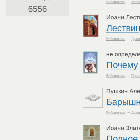
Библиотека
Жити
6556
Иоанн Лест
Лествиц
Библиотека
Духо
не определ
Почему 
Библиотека
Прав
Пушкин Але
Барышн
Библиотека
Духо
Иоанн Злато
Полное 