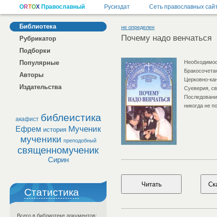
Библиотека
не определен
Почему надо венчаться
Рубрикатор
Подборки
Популярные
Необходимос
Бракосочета
Авторы
Церковно-кан
Издательства
Суеверия, с
Последовани
никогда не п
библеистика
акафист
Мученик
Ефрем
история
мученики
преподобный
священномученик
Сирин
Статистика
Всего в библиотеке документов: