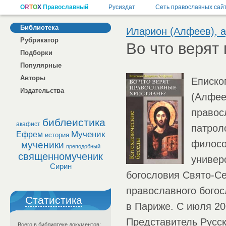
Библиотека
Иларион (Алфеев), а
Рубрикатор
Во что верят
Подборки
Популярные
Авторы
Еписко
Издательства
(Алфее
правос
библеистика
акафист
патроло
Мученик
Ефрем
история
филосо
мученики
преподобный
священномученик
универ
Сирин
богословия Свято-Се
православного богос
Статистика
в Париже. С июля 2
Представитель Русс
Всего в библиотеке документов: