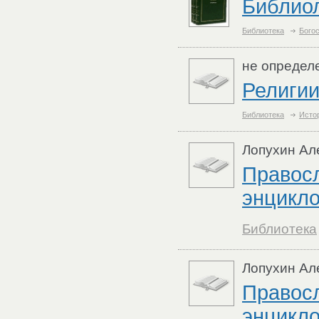
Библиол
Библиотека
Бого
не определ
Религии
Библиотека
Исто
Лопухин Ал
Правос
энцикло
Библиотека
Лопухин Ал
Правос
энцикло