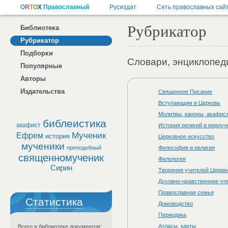
Рубрикатор
Библиотека
Рубрикатор
Подборки
Словари, энциклопед
Популярные
Авторы
Издательства
Священное Писание
Вступающим в Церковь
Молитвы, каноны, акафис
библеистика
акафист
История религий и вероуч
Мученик
Ефрем
история
Церковное искусство
мученики
преподобный
Философия и религия
священномученик
Филология
Сирин
Творения учителей Церкви
Духовно-нравственное чт
Православная семья
Статистика
Домоводство
Периодика
Атласы, карты
Всего в библиотеке документов: