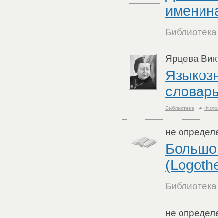
именин
Библиотека
Ярцева Вик
Языкоз
словар
Библиотека
Фило
не определ
Большой
(Logothe
Библиотека
не определ