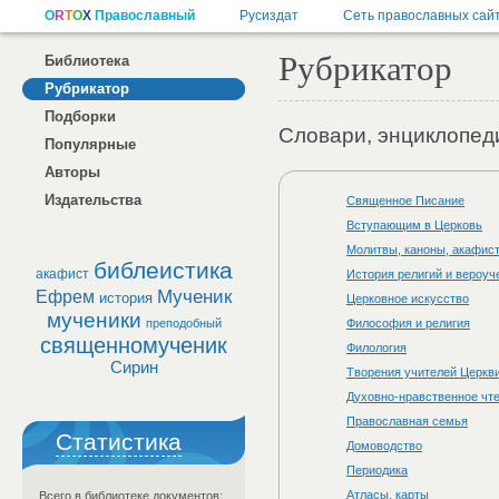
Рубрикатор
Библиотека
Рубрикатор
Подборки
Словари, энциклопед
Популярные
Авторы
Издательства
Священное Писание
Вступающим в Церковь
Молитвы, каноны, акафис
библеистика
акафист
История религий и вероуч
Мученик
Ефрем
история
Церковное искусство
мученики
преподобный
Философия и религия
священномученик
Филология
Сирин
Творения учителей Церкви
Духовно-нравственное чт
Православная семья
Статистика
Домоводство
Периодика
Атласы, карты
Всего в библиотеке документов: