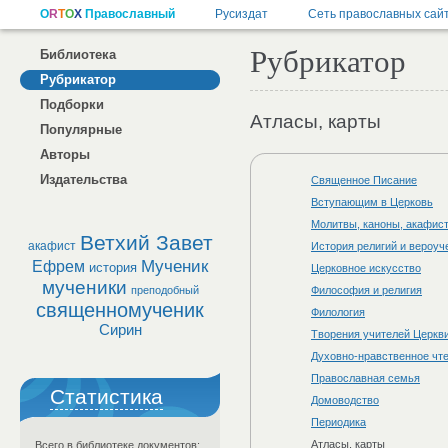
Рубрикатор
Библиотека
Рубрикатор
Подборки
Атласы, карты
Популярные
Авторы
Издательства
Священное Писание
Вступающим в Церковь
Молитвы, каноны, акафис
Ветхий Завет
акафист
История религий и вероуч
Мученик
Ефрем
история
Церковное искусство
мученики
преподобный
Философия и религия
священномученик
Филология
Сирин
Творения учителей Церкви
Духовно-нравственное чт
Православная семья
Статистика
Домоводство
Периодика
Атласы, карты
Всего в библиотеке документов: