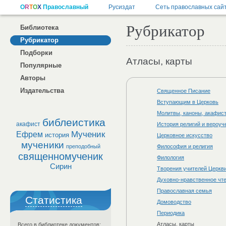
Рубрикатор
Библиотека
Рубрикатор
Подборки
Атласы, карты
Популярные
Авторы
Издательства
Священное Писание
Вступающим в Церковь
Молитвы, каноны, акафис
библеистика
акафист
История религий и вероуч
Мученик
Ефрем
история
Церковное искусство
мученики
преподобный
Философия и религия
священномученик
Филология
Сирин
Творения учителей Церкви
Духовно-нравственное чт
Православная семья
Статистика
Домоводство
Периодика
Атласы, карты
Всего в библиотеке документов: