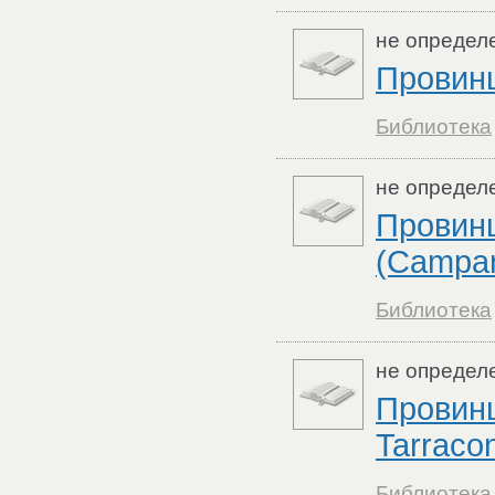
не определ
Провин
Библиотека
не определ
Провин
(Campan
Библиотека
не определ
Провин
Tarraco
Библиотека