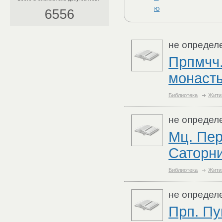
Ю
6556
не определ
Прпмчч.
монаст
Библиотека
Жити
не определ
Мц. Пер
Саторни
Библиотека
Жити
не определ
Прп. Пу