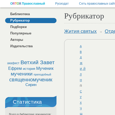
Рубрикатор
Библиотека
Рубрикатор
Подборки
Жития святых
Отд
Популярные
Авторы
Издательства
А
В
Д
Ветхий Завет
акафист
Ж
Мученик
Ефрем
история
И, Й
мученики
преподобный
Л
священномученик
Н
Сирин
П
С
У
Статистика
Х
Ч
Щ
Всего в библиотеке документов: