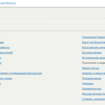
е
Толкование Свяще
овь
Книги для богослу
акафисты
Богословские наук
вероучений
История Церкви
о
Исторические нау
ия
Психология и педа
Жития святых
Церкви и подвижников благочестия
Церковь и общест
ое чтение
Духовная жизнь
я
Здоровье
Паломничества
Детская литератур
Словари, энциклоп