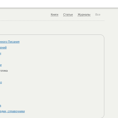
Книги
Статьи
Журналы
Все
нного Писания
жений
и
ки
гогика
во
а
едии, справочники