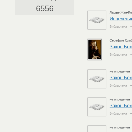
6556
Ларше Жан-Кл
Исцеление
Библиотека
Серафим Слобо
Закон Бо
Библиотека
не определен
Закон Бож
Библиотека
не определен
Закон Бож
Библиотека
не определен