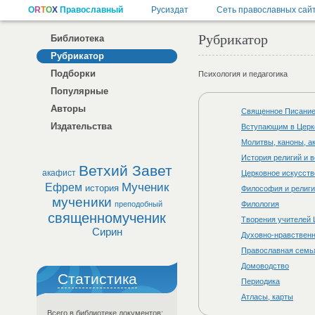
Рубрикатор
Библиотека
Рубрикатор
Подборки
Психология и педагогика
Популярные
Авторы
Священное Писани
Издательства
Вступающим в Церк
Молитвы, каноны, 
История религий и 
Ветхий Завет
акафист
Церковное искусств
Мученик
Ефрем
история
Философия и религ
мученики
преподобный
Филология
священномученик
Творения учителей 
Сирин
Духовно-нравственн
Православная семь
Домоводство
Статистика
Периодика
Атласы, карты
Всего в библиотеке документов: