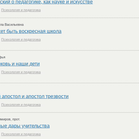
ский о педагогике, как науке и искусстве
Психология и педагогика
ла Васильевна
ет быть воскресная школа
Психология и педагогика
фья
ковь и наши дети
Психология и педагогика
апостол и апостол трезвости
Психология и педагогика
миров, прот.
ые дары учительства
Психология и педагогика