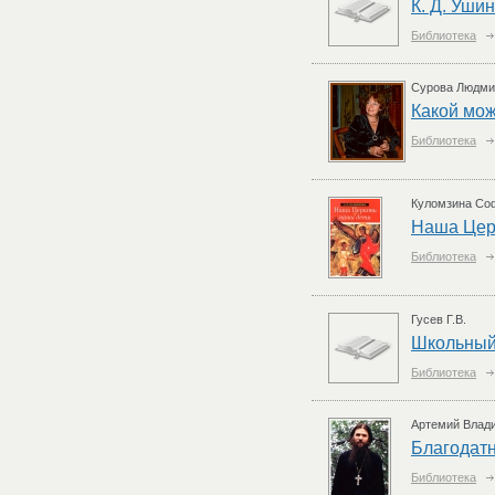
К. Д. Ушин
Библиотека
Сурова Людми
Какой мож
Библиотека
Куломзина Со
Наша Цер
Библиотека
Гусев Г.В.
Школьный 
Библиотека
Артемий Влади
Благодатн
Библиотека