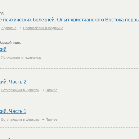
од
 психических болезней. Опыт христианского Востока перв
Здоровье
Православие и медицина
дской, прот.
жий
Психология и педагогика
ий. Часть 2
Вступающим в Церковь
Прочее
ий. Часть 1
Вступающим в Церковь
Прочее