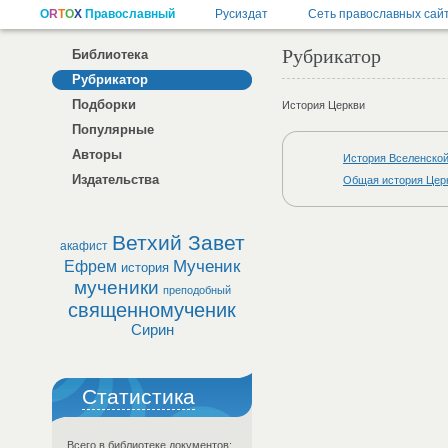
Рубрикатор
Библиотека
Рубрикатор
Подборки
История Церкви
Популярные
Авторы
История Вселенской
Издательства
Общая история Церк
Ветхий Завет
акафист
Мученик
Ефрем
история
мученики
преподобный
священномученик
Сирин
Статистика
Всего в библиотеке документов: