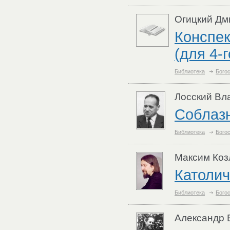
Огицкий Дм
Конспек
(для 4-
Библиотека
Бого
Лосский Вл
Соблазн
Библиотека
Бого
Максим Коз
Католич
Библиотека
Бого
Александр 