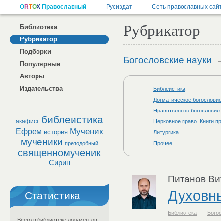
Рубрикатор
Библиотека
Рубрикатор
Подборки
Богословские науки
Популярные
Авторы
Издательства
Библеистика
Догматическое богослови
Нравственное богословие
библеистика
акафист
Церковное право. Книги пр
Мученик
Ефрем
история
Литургика
мученики
преподобный
Прочее
священномученик
Сирин
Питанов Ви
Духовны
Статистика
Библиотека
Бого
Всего в библиотеке документов: