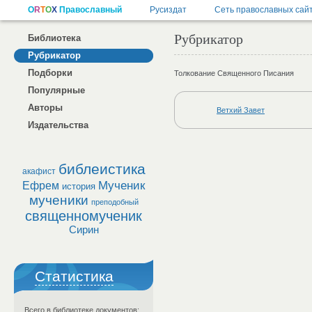
Рубрикатор
Библиотека
Рубрикатор
Подборки
Толкование Священного Писания
Популярные
Авторы
Ветхий Завет
Издательства
библеистика
акафист
Мученик
Ефрем
история
мученики
преподобный
священномученик
Сирин
Статистика
Всего в библиотеке документов: