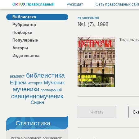
Библиотека
не определен
№1 (7), 1998
Рубрикатор
Подборки
Популярные
Тема номер
Авторы
Издательства
библеистика
акафист
Мученик
Ефрем
история
мученики
преподобный
священномученик
Сирин
Статистика
Всего в библиотеке документов: