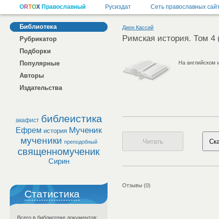
Библиотека
Дион Кассий
Римская история. Том 4 
Рубрикатор
Подборки
Популярные
На английском 
Авторы
Издательства
библеистика
акафист
Мученик
Ефрем
история
мученики
преподобный
священномученик
Сирин
Отзывы (0)
Статистика
Всего в библиотеке документов: