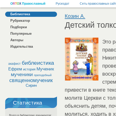
Библиотека
Козин А.
Рубрикатор
Детский толк
Подборки
Популярные
Авторы
Это р
Издательства
право
Никит
библеистика
акафист
прове
Мученик
Ефрем
история
воскр
мученики
преподобный
священномученик
стрем
Сирин
привести в книге те
молитв Церкви с тол
Статистика
объяснить детям, по
молиться, ходить в х
Всего в библиотеке документов: