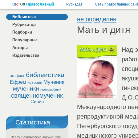
Библиотека
не определен
Рубрикатор
Мать и дитя
Подборки
Популярные
Авторы
Над э
Издательства
рабо
спец
библеистика
акафист
акуше
Мученик
Ефрем
история
гинек
мученики
преподобный
священномученик
Д.О.О
Сирин
Международного цен
репродуктивной мед
Статистика
Петербургского госу
медицинского универ
Всего в библиотеке документов: