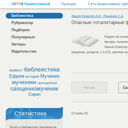
Библиотека
Хвыля-Олинтер А.И., Лукьянов С.А.
Опасные тоталитарные 
Рубрикатор
Подборки
Популярные
Издано на осно
Авторы: полковн
Авторы
Хвыля-Олинтер 
Издательства
введение, разделы 1,3,4,5), капитан м
библеистика
акафист
Мученик
Ефрем
история
мученики
преподобный
священномученик
Сирин
Статистика
Отзывы (0)
Всего в библиотеке документов: