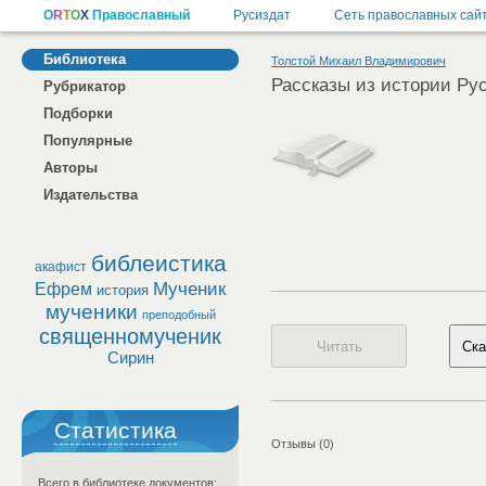
Библиотека
Толстой Михаил Владимирович
Рассказы из истории Ру
Рубрикатор
Подборки
Популярные
Авторы
Издательства
библеистика
акафист
Мученик
Ефрем
история
мученики
преподобный
священномученик
Сирин
Статистика
Отзывы (0)
Всего в библиотеке документов: