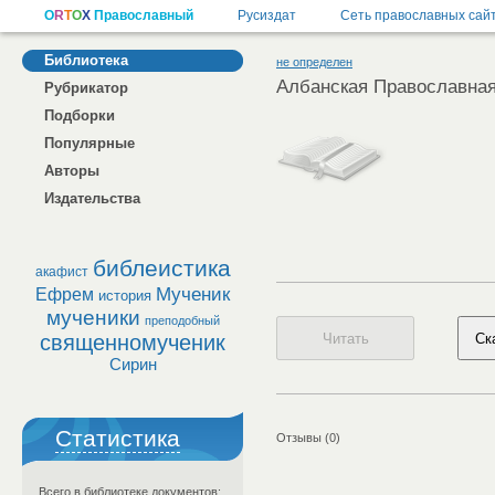
Библиотека
не определен
Албанская Православная
Рубрикатор
Подборки
Популярные
Авторы
Издательства
библеистика
акафист
Мученик
Ефрем
история
мученики
преподобный
священномученик
Сирин
Статистика
Отзывы (0)
Всего в библиотеке документов: