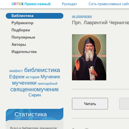
Библиотека
не определен
Прп. Лаврентий Черниго
Рубрикатор
Подборки
Популярные
Авторы
Издательства
библеистика
акафист
Мученик
Ефрем
история
мученики
преподобный
священномученик
Сирин
Статистика
Всего в библиотеке документов: