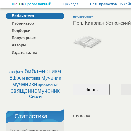
Библиотека
не определен
Прп. Киприан Устюжский
Рубрикатор
Подборки
Популярные
Авторы
Издательства
библеистика
акафист
Мученик
Ефрем
история
мученики
преподобный
священномученик
Сирин
Статистика
Отзывы (0)
Всего в библиотеке документов: