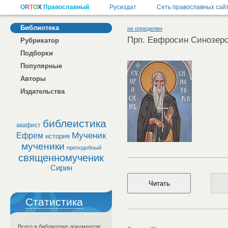
Библиотека
не определен
Прп. Евфросин Синозер
Рубрикатор
Подборки
Популярные
Авторы
Издательства
библеистика
акафист
Мученик
Ефрем
история
мученики
преподобный
священномученик
Сирин
Статистика
Всего в библиотеке документов: