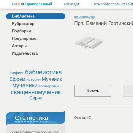
Библиотека
не определен
Прп. Евмений Гортински
Рубрикатор
Подборки
Популярные
Авторы
Издательства
библеистика
акафист
Мученик
Ефрем
история
мученики
преподобный
священномученик
Сирин
Статистика
Отзывы (0)
Всего в библиотеке документов: