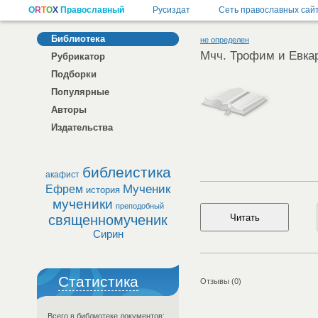
Библиотека
не определен
Мчч. Трофим и Евка
Рубрикатор
Подборки
Популярные
Авторы
Издательства
библеистика
акафист
Мученик
Ефрем
история
мученики
преподобный
священномученик
Сирин
Статистика
Отзывы (0)
Всего в библиотеке документов: