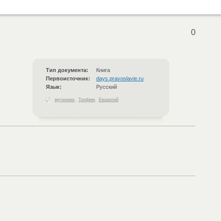
0
Тип документа:
Книга
Первоисточник:
days.pravoslavie.ru
Язык:
Русский
мученики
,
Трофим
,
Евкарпий