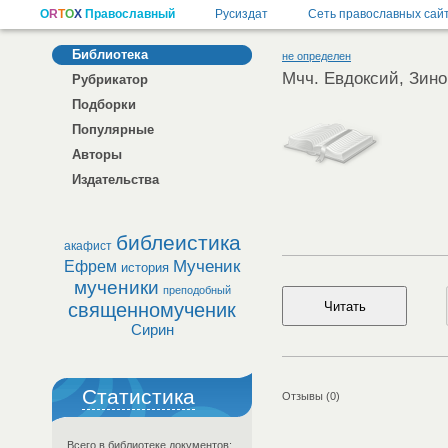
Библиотека
не определен
Мчч. Евдоксий, Зино
Рубрикатор
Подборки
Популярные
Авторы
Издательства
библеистика
акафист
Мученик
Ефрем
история
мученики
преподобный
священномученик
Сирин
Статистика
Отзывы (0)
Всего в библиотеке документов: