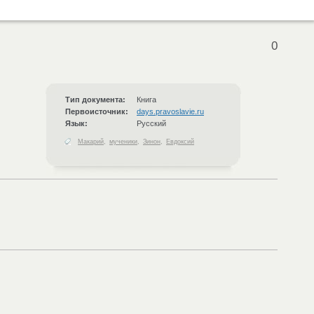
0
Тип документа:
Книга
Первоисточник:
days.pravoslavie.ru
Язык:
Русский
Макарий
,
мученики
,
Зинон
,
Евдоксий