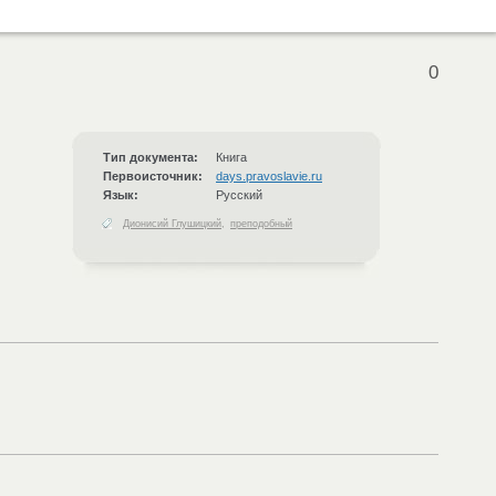
0
Тип документа:
Книга
Первоисточник:
days.pravoslavie.ru
Язык:
Русский
Дионисий Глушицкий
,
преподобный