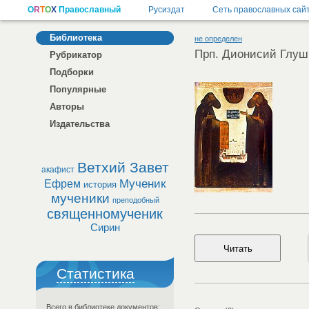
Библиотека
не определен
Прп. Дионисий Глуш
Рубрикатор
Подборки
Популярные
Авторы
Издательства
Ветхий Завет
акафист
Мученик
Ефрем
история
мученики
преподобный
священномученик
Сирин
Статистика
Всего в библиотеке документов: