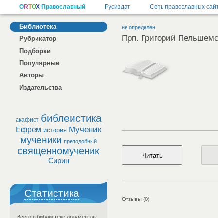
Библиотека
не определен
Прп. Григорий Пельшемс
Рубрикатор
Подборки
Популярные
Авторы
Издательства
библеистика
акафист
Мученик
Ефрем
история
мученики
преподобный
священномученик
Сирин
Статистика
Отзывы (0)
Всего в библиотеке документов: