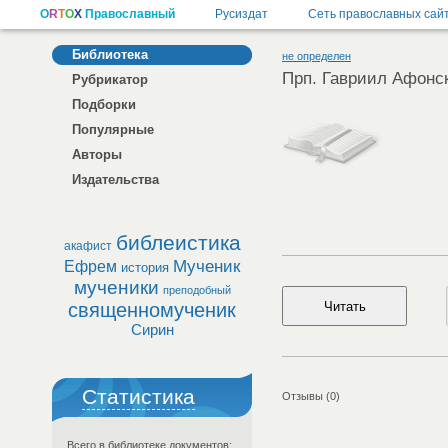
Библиотека
не определен
Прп. Гавриил Афонс
Рубрикатор
Подборки
Популярные
Авторы
Издательства
библеистика
акафист
Мученик
Ефрем
история
мученики
преподобный
священномученик
Сирин
Статистика
Отзывы (0)
Всего в библиотеке документов: