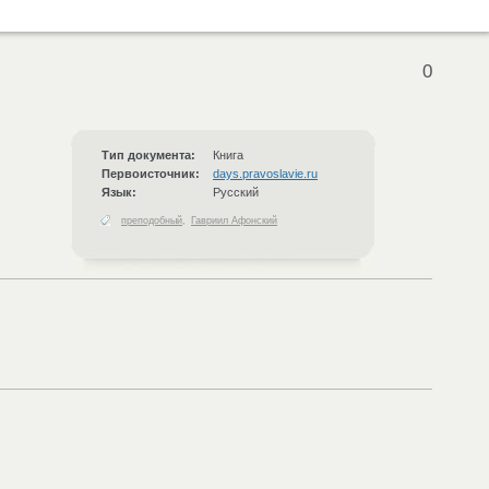
0
Тип документа:
Книга
Первоисточник:
days.pravoslavie.ru
Язык:
Русский
преподобный
,
Гавриил Афонский