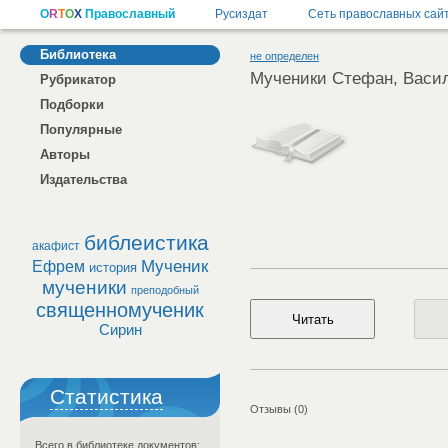
Библиотека
не определен
Мученики Стефан, Васил
Рубрикатор
Подборки
Популярные
Авторы
Издательства
библеистика
акафист
Мученик
Ефрем
история
мученики
преподобный
священномученик
Сирин
Статистика
Отзывы (0)
Всего в библиотеке документов: