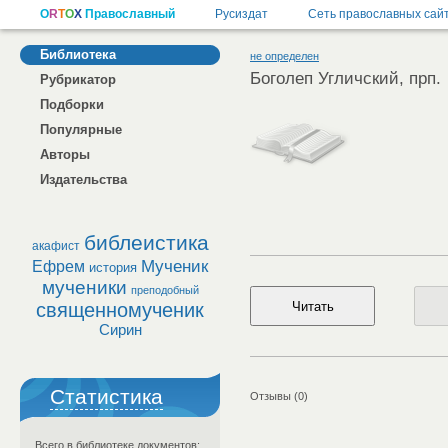
Библиотека
не определен
Боголеп Угличский, прп.
Рубрикатор
Подборки
Популярные
Авторы
Издательства
библеистика
акафист
Мученик
Ефрем
история
мученики
преподобный
священномученик
Сирин
Статистика
Отзывы (0)
Всего в библиотеке документов: