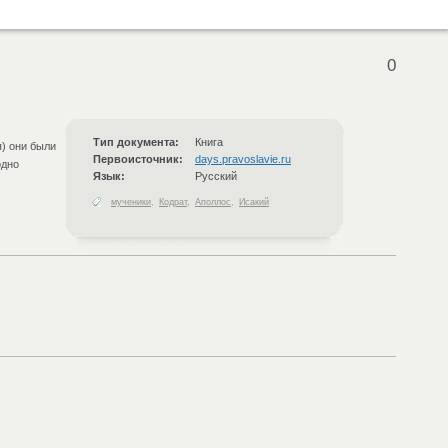
0
Тип документа:
Книга
я) они были
Первоисточник:
days.pravoslavie.ru
одно
Язык:
Русский
мученики
,
Кодрат
,
Аполлос
,
Исакий