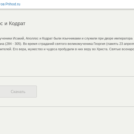
с и Кодрат
ученики Исакий, Аполлос и Кодрат были язычниками и служили при дворе императора
на (284 - 305). Во время страданий святого великомученика Георгия (память 23 апрел
рителей. Его вера, мужество и чудеса пробудили в них веру во Христа. Святые всенар