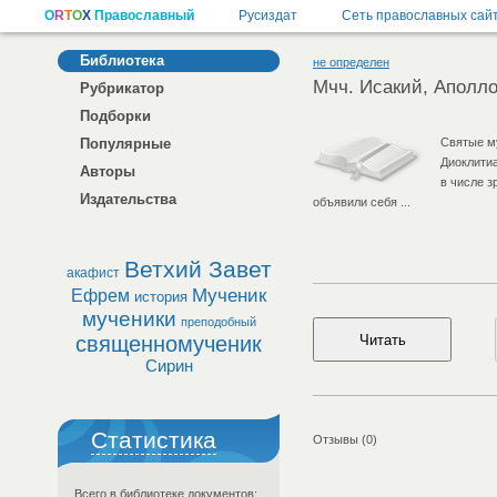
Библиотека
не определен
Мчч. Исакий, Аполло
Рубрикатор
Подборки
Популярные
Святые м
Диоклитиа
Авторы
в числе з
Издательства
объявили себя ...
Ветхий Завет
акафист
Мученик
Ефрем
история
мученики
преподобный
священномученик
Сирин
Статистика
Отзывы (0)
Всего в библиотеке документов: