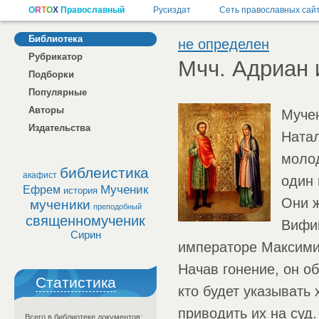
Библиотека
не определен
Рубрикатор
Мчч. Адриан 
Подборки
Популярные
Авторы
Муче
Издательства
Натал
молод
библеистика
акафист
один 
Мученик
Ефрем
история
Они 
мученики
преподобный
священномученик
Вифи
Сирин
императоре Максимиа
Начав гонение, он о
Статистика
кто будет указывать 
приводить их на суд
Всего в библиотеке документов: