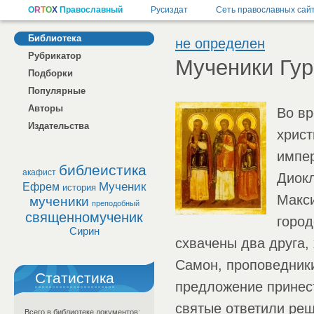
Библиотека
не определен
Рубрикатор
Мученики Гур
Подборки
Популярные
Авторы
Во вр
Издательства
христ
импе
библеистика
акафист
Диокл
Мученик
Ефрем
история
Макси
мученики
преподобный
священномученик
город
Сирин
схвачены два друга,
Самон, проповедник
Статистика
предложение принес
святые ответили ре
Всего в библиотеке документов: