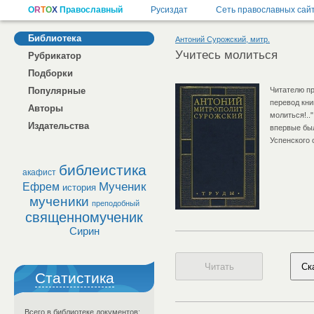
Библиотека
Антоний Сурожский, митр.
Учитесь молиться
Рубрикатор
Подборки
Популярные
Читателю п
перевод кни
Авторы
молиться!.."
Издательства
впервые был
Успенского 
библеистика
акафист
Мученик
Ефрем
история
мученики
преподобный
священномученик
Сирин
Статистика
Всего в библиотеке документов: