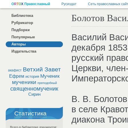
Болотов Васи
Библиотека
Рубрикатор
Подборки
Василий Васи
Популярные
Авторы
декабря 1853
Издательства
русский прав
Церкви, член
Ветхий Завет
акафист
Мученик
Императорско
Ефрем
история
мученики
преподобный
священномученик
Сирин
В. В. Болотов
в селе Краво
Статистика
диакона Трои
Всего в библиотеке документов: