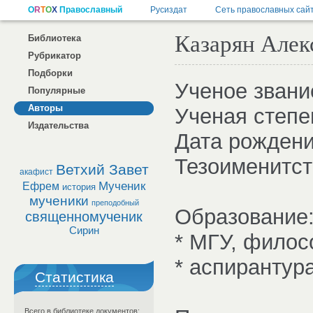
Казарян Алек
Библиотека
Рубрикатор
Подборки
Ученое звани
Популярные
Авторы
Ученая степе
Издательства
Дата рождения
Тезоименитст
Ветхий Завет
акафист
Мученик
Ефрем
история
мученики
преподобный
Образование
священномученик
Сирин
* МГУ, филосо
* аспирантура
Статистика
Всего в библиотеке документов: