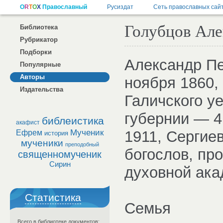
Голубцов Але
Библиотека
Рубрикатор
Подборки
Александр Пе
Популярные
Авторы
ноября 1860,
Издательства
Галичского у
губернии — 4
библеистика
акафист
Мученик
1911, Сергие
Ефрем
история
мученики
преподобный
богослов, пр
священномученик
Сирин
духовной ака
Статистика
Семья
Всего в библиотеке документов: