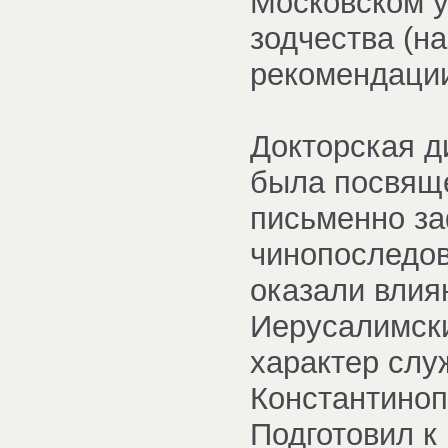
Московском у
зодчества (н
рекомендации
Докторская д
была посвящ
письменно з
чинопоследов
оказали влия
Иерусалимски
характер слу
Константиноп
Подготовил к