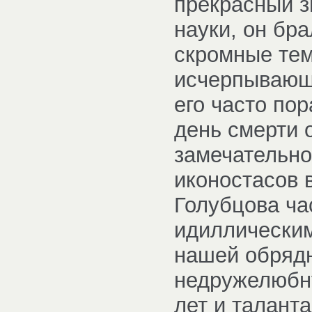
прекрасный з
науки, он бр
скромные тем
исчерпывающи
его часто по
день смерти 
замечательно
иконостасов 
Голубцова ча
идиллически
нашей обрядн
недружелюбну
лет и талант