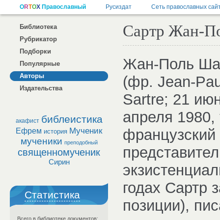
Сартр Жан-П
Библиотека
Рубрикатор
Подборки
Жан-Поль Ша
Популярные
Авторы
(фр. Jean-Pau
Издательства
Sartre; 21 и
апреля 1980,
библеистика
акафист
Мученик
французский
Ефрем
история
мученики
преподобный
представител
священномученик
Сирин
экзистенциал
годах Сартр 
Статистика
позиции), пис
Всего в библиотеке документов: