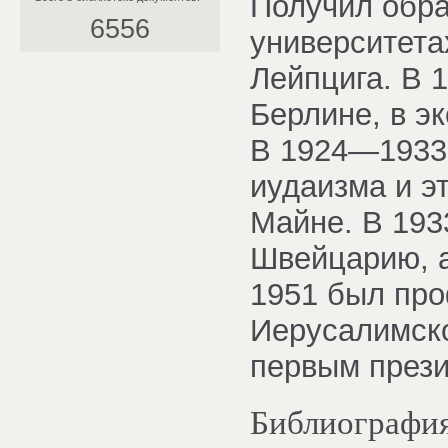
Получил обра
6556
университета
Лейпцига. В 
Берлине, в э
В 1924—1933
иудаизма и э
Майне. В 193
Швейцарию, а 
1951 был пр
Иерусалимско
первым прези
Библиографи