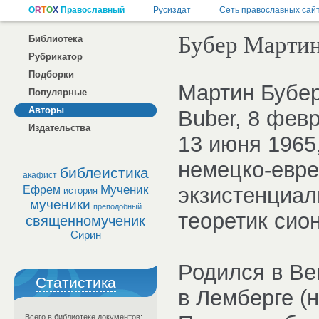
Бубер Марти
Библиотека
Рубрикатор
Подборки
Мартин Бубер
Популярные
Авторы
Buber, 8 фев
Издательства
13 июня 1965
немецко-евре
библеистика
акафист
Мученик
экзистенциа
Ефрем
история
мученики
преподобный
теоретик сио
священномученик
Сирин
Родился в Ве
Статистика
в Лемберге (
Всего в библиотеке документов: