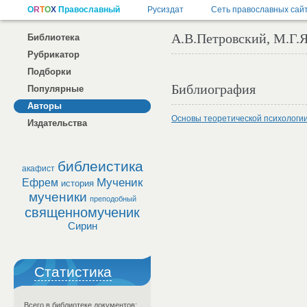
А.В.Петровский, М.Г.
Библиотека
Рубрикатор
Подборки
Библиография
Популярные
Авторы
Основы теоретической психологи
Издательства
библеистика
акафист
Мученик
Ефрем
история
мученики
преподобный
священномученик
Сирин
Статистика
Всего в библиотеке документов: