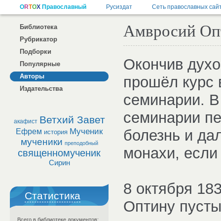
Амвросий Опт
Библиотека
Рубрикатор
Подборки
Окончив духо
Популярные
Авторы
прошёл курс 
Издательства
семинарии. В
семинарии п
Ветхий Завет
акафист
Мученик
болезнь и да
Ефрем
история
мученики
преподобный
монахи, если
священномученик
Сирин
8 октября 18
Статистика
Оптину пусты
Всего в библиотеке документов: