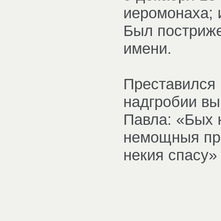
иеромонаха; и
Был постриже
имени.
Преставился 
надгробии вы
Павла: «Бых 
немощныя при
некия спасу» (