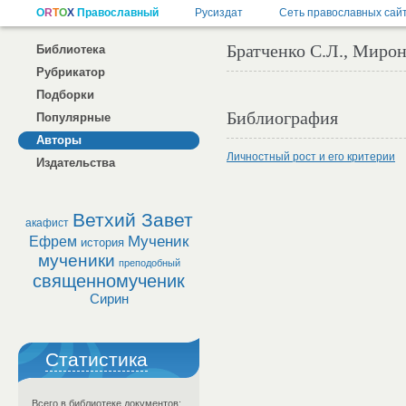
Братченко С.Л., Мирон
Библиотека
Рубрикатор
Подборки
Библиография
Популярные
Авторы
Личностный рост и его критерии
Издательства
Ветхий Завет
акафист
Мученик
Ефрем
история
мученики
преподобный
священномученик
Сирин
Статистика
Всего в библиотеке документов: