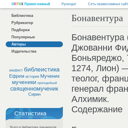
Бонавентура
Библиотека
Рубрикатор
Подборки
Бонавентура 
Популярные
Авторы
Джованни Фид
Издательства
Боньяреджо, 
1274, Лион) 
библеистика
акафист
Мученик
теолог, фран
Ефрем
история
мученики
преподобный
генерал фран
священномученик
Сирин
Алхимик.
Содержание
Статистика
Всего в библиотеке документов: