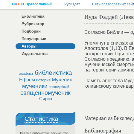
Иуда Фаддей (Левве
Библиотека
Рубрикатор
Подборки
Согласно Библии — од
Популярные
Упомянут в списках ап
Авторы
Апостолов (1,13). В 
воскресении. При это
Издательства
Согласно преданию, а
мученической смертью
на территории армянс
библеистика
акафист
Мученик
Ефрем
история
Память апостола Иуды
мученики
юлианскому календарю
преподобный
священномученик
Сирин
Статистика
Материал из Википед
Библиография
Всего в библиотеке документов: