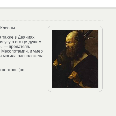
 Клеопы.
 а также в Деяниях
Иисусу о его грядущем
ды — предателя.
и Месопотамии, и умер
ая могила расположена
 церковь (по