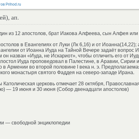
й), ап.
ин из 12 апостолов, брат Иакова Алфеева, сын Алфея или
остолов в Евангелиях от Луки (Лк 6,16) и от Иоанна(14,22);
Евангелии от Иоанна Иуда на Тайной Вечере задаёт вопрос 
м он назван «Иуда, не Искариот», чтобы отличить его от Иу
постол Иуда проповедовал в Палестине, в Аравии, Сирии 
 в Армении во второй половине I века н. э. Предполагаем
кого монастыря святого Фаддея на северо-западе Ирана.
 Католическая церковь отмечает 28 октября, Православная
) — 19 июня и 30 июня (Собор двенадцати апостолов)
ии — свободной энциклопедии