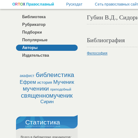
Губин В.Д., Сидор
Библиотека
Рубрикатор
Подборки
Библиография
Популярные
Авторы
Философия
Издательства
библеистика
акафист
Мученик
Ефрем
история
мученики
преподобный
священномученик
Сирин
Статистика
Всего в библиотеке документов: