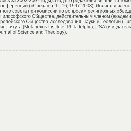
лись за 2002-2007 годы). Под его редакцией вышли 16 то
онференций («Свеча», т. 1 - 16, 1997-2008). Является чле
тного совета при комиссии по вопросам религиозных объе
о Философского Общества, действительным членом (акаде
опейского Общества Исследования Науки и Теологии (Europe
нститута (Metanexus Institute, Philadelphia, USA) и издате
urnal of Science and Theology).