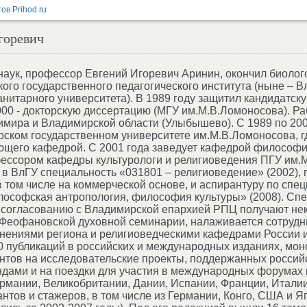
горевич
аук, профессор Евгений Игоревич Аринин, окончил биолог
ого государственного педагогического института (ныне – 
анитарного университета). В 1989 году защитил кандидатс
2000 - докторскую диссертацию (МГУ им.М.В.Ломоносова). Ра
мира и Владимирской области (Улыбышево). С 1989 по 200
рском государственном университете им.М.В.Ломоносова, г
ющего кафедрой. С 2001 года заведует кафедрой философи
фессором кафедры культурологи и религиоведения ПГУ им.
 в ВлГУ специальность «031801 – религиоведение» (2002), 
в том числе на коммерческой основе, и аспирантуру по спец
лософская антропология, философия культуры» (2008). Сп
 согласованию с Владимирской епархией РПЦ получают не
Феофановской духовной семинарии, налаживается сотрудн
ениями региона и религиоведческими кафедрами России и
70 публикаций в российских и международных изданиях, мон
антов на исследовательские проекты, поддержанных россий
ами и на поездки для участия в международных форумах 
рмании, Великобритании, Дании, Испании, Франции, Итали
нтов и стажеров, в том числе из Германии, Конго, США и 