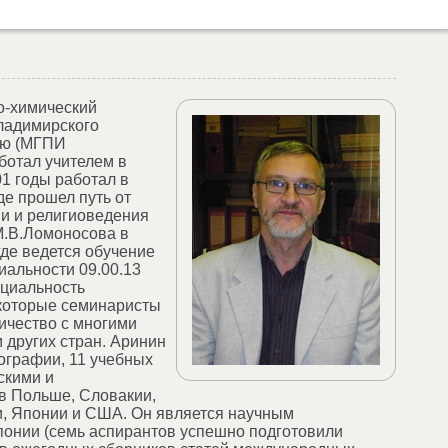
о-химический
Владимирского
кую (МГПИ
ботал учителем в
1 годы работал в
де прошел путь от
и и религиоведения
М.В.Ломоносова в
где ведется обучение
иальности 09.00.13
ециальность
которые семинаристы
ичество с многими
 других стран. Аринин
ографии, 11 учебных
скими и
в Польше, Словакии,
и, Японии и США. Он является научным
Японии (семь аспирантов успешно подготовили