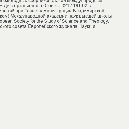
мов ежегодных сборников статей международных
ном Диссертационного Совета К212.191.02 в
динений при Главе администрации Владимирской
миком) Международной академии наук высшей школы
an Society for the Study of Science and Theology,
льского совета Европейского журнала Науки и