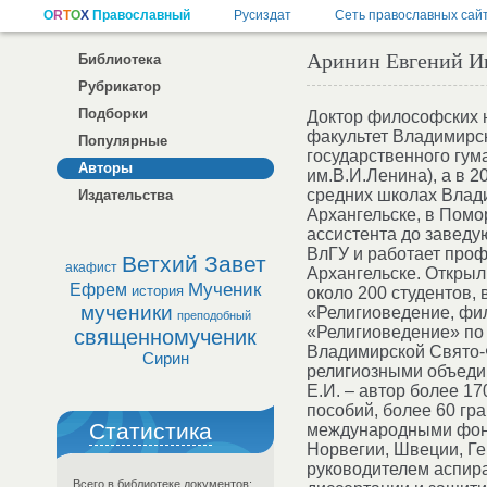
Аринин Евгений И
Библиотека
Рубрикатор
Подборки
Доктор философских н
факультет Владимирск
Популярные
государственного гум
Авторы
им.В.И.Ленина), а в 
средних школах Влади
Издательства
Архангельске, в Помо
ассистента до заведу
ВлГУ и работает про
Ветхий Завет
акафист
Архангельске. Открыл
Мученик
Ефрем
история
около 200 студентов, 
мученики
«Религиоведение, фи
преподобный
«Религиоведение» по
священномученик
Владимирской Свято-
Сирин
религиозными объедин
Е.И. – автор более 1
пособий, более 60 гр
Статистика
международными фонд
Норвегии, Швеции, Ге
руководителем аспира
Всего в библиотеке документов: