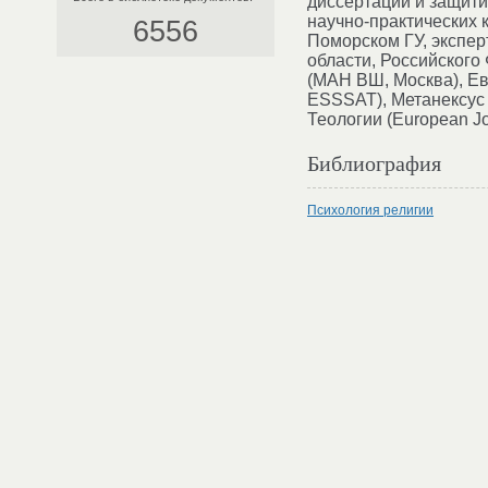
диссертации и защити
научно-практических к
6556
Поморском ГУ, экспер
области, Российског
(МАН ВШ, Москва), Евр
ESSSAT), Метанексус и
Теологии (European Jo
Библиография
Психология религии