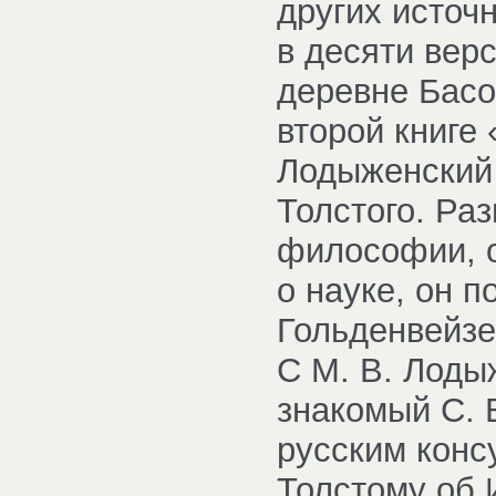
других источ
в десяти вер
деревне Басо
второй книге
Лодыженский
Толстого. Ра
философии, о
о науке, он п
Гольденвейзе
С М. В. Лоды
знакомый С.
русским конс
Толстому об 