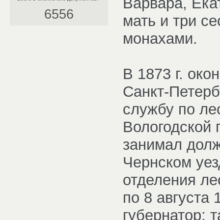
Варвара, Ека
6556
мать и три с
монахами.
В 1873 г. око
Санкт-Петерб
службу по ле
Вологодской 
занимал долж
Чернском уез
отделения ле
по 8 августа
губернатор; 