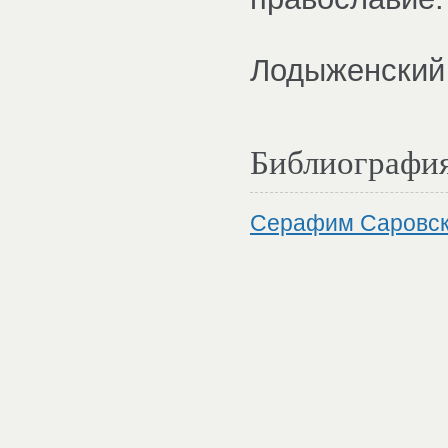
Лодыженский
Библиографи
Серафим Саровск