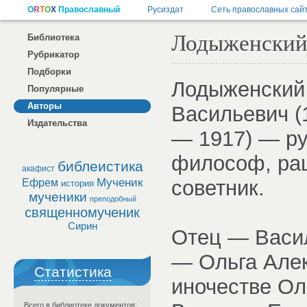
Лодыженский
Библиотека
Рубрикатор
Подборки
Лодыженский 
Популярные
Авторы
Васильевич (
Издательства
— 1917) — ру
философ, рац
библеистика
акафист
Мученик
советник.
Ефрем
история
мученики
преподобный
священномученик
Сирин
Отец — Васил
— Ольга Алек
Статистика
иночестве Ол
Всего в библиотеке документов: