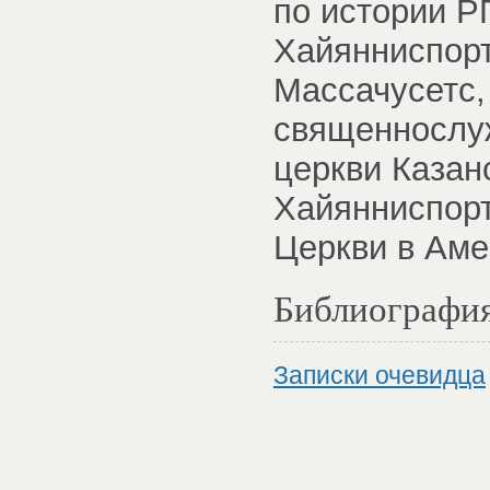
по истории РП
Хайянниспорт 
Массачусетс,
священнослуж
церкви Казан
Хайянниспорт
Церкви в Аме
Библиографи
Записки очевидца