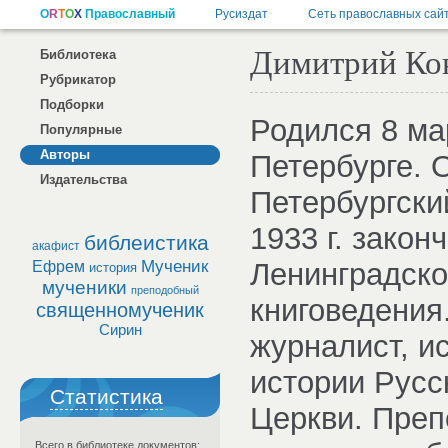
Димитрий Кон
Библиотека
Рубрикатор
Подборки
Родился 8 мар
Популярные
Авторы
Петербурге. 
Издательства
Петербургски
1933 г. закон
библеистика
акафист
Мученик
Ленинградск
Ефрем
история
мученики
преподобный
книговедения
священномученик
Сирин
журналист, и
истории Русс
Статистика
Церкви. Преп
Всего в библиотеке документов: