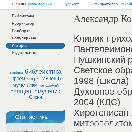
Александр Ко
Библиотека
Рубрикатор
Подборки
Клирик прихо
Популярные
Авторы
Пантелеимона
Издательства
Пушкинский 
Светское обр
библеистика
акафист
Мученик
1998 (школа)
Ефрем
история
мученики
преподобный
Духовное обр
священномученик
Сирин
2004 (КДС)
Хиротонисан 
Статистика
митрополитом
Всего в библиотеке документов: